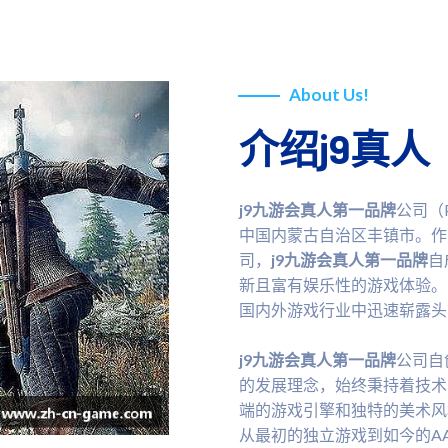
About Us!
介绍j9真人
j9九游会真人第一品牌
公司（P
中国内蒙古自治区丰镇市。作
司，
j9九游会真人第一品牌
自
新且富有娱乐性的游戏体验。
国内外游戏行业中迅速崭露头
j9九游会真人第一品牌
公司自
的发展理念，始终秉持着技术
端的游戏引擎和独特的美术风
从最初的独立游戏到如今的A