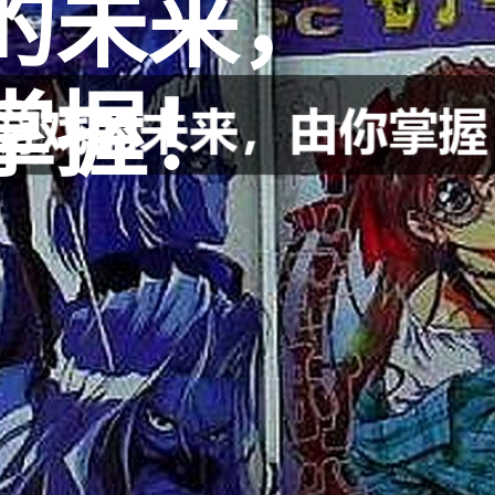
的未来，
掌握！