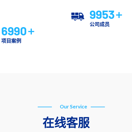
9953
+
公司成员
6990
+
项目案例
Our Service
在线客服