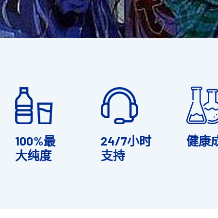
24/7小时
健康成分
免
支持
和