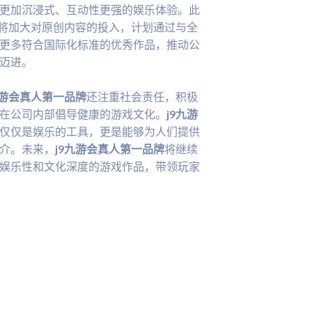
更加沉浸式、互动性更强的娱乐体验。此
将加大对原创内容的投入，计划通过与全
更多符合国际化标准的优秀作品，推动公
迈进。
九游会真人第一品牌
还注重社会责任，积极
在公司内部倡导健康的游戏文化。
j9九游
仅仅是娱乐的工具，更是能够为人们提供
介。未来，
j9九游会真人第一品牌
将继续
娱乐性和文化深度的游戏作品，带领玩家