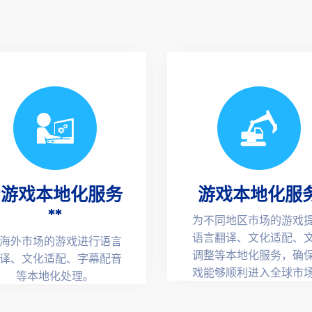
游戏本地化服务
**游戏运
维护*
为不同地区市场的游戏提供
语言翻译、文化适配、文本
提供长期的游戏
调整等本地化服务，确保游
定期发布游戏更
戏能够顺利进入全球市场。
BUG、添加新内
家持续参