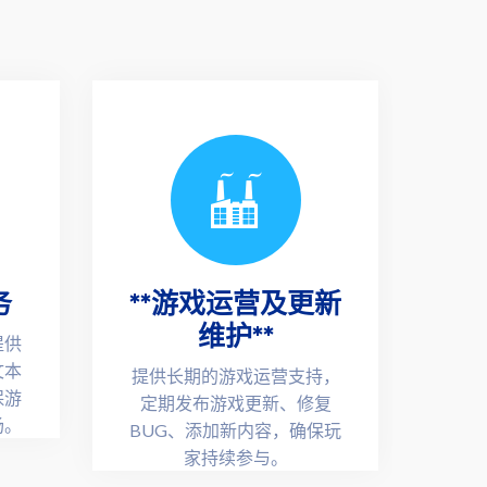
营及更新
**游戏UI/UX设计
*
服务**
运营支持，
为游戏提供界面设计与用户
新、修复
体验优化，提升玩家的游戏
容，确保玩
操作流畅度；
与。